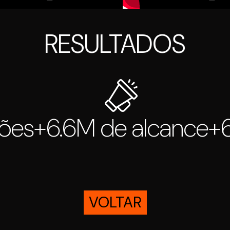
RESULTADOS
sões
+6.6M de alcance
+6
VOLTAR