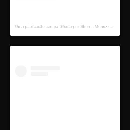
Uma publicação compartilhada por Sheron Menezzes (@sheronmenezzes)